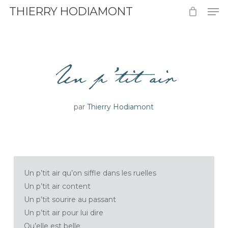
Men
Skip
THIERRY HODIAMONT
to
Close
main
Menu
content
Un p’tit air
par
Thierry Hodiamont
Un p’tit air qu’on siffle dans les ruelles
Un p’tit air content
Un p’tit sourire au passant
Un p’tit air pour lui dire
Qu’elle est belle