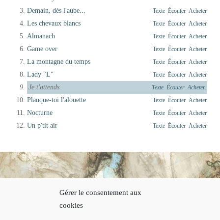
Demain, dès l'aube...
Texte
Écouter
Acheter
Les chevaux blancs
Texte
Écouter
Acheter
Almanach
Texte
Écouter
Acheter
Game over
Texte
Écouter
Acheter
La montagne du temps
Texte
Écouter
Acheter
Lady "L"
Texte
Écouter
Acheter
Je t'attends
Texte
Écouter
Acheter
Planque-toi l'alouette
Texte
Écouter
Acheter
Nocturne
Texte
Écouter
Acheter
Un p'tit air
Texte
Écouter
Acheter
© 2021 Thierry Hodiamont.
Gérer le consentement aux
cookies