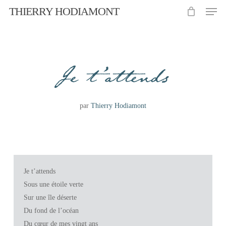
Men
Skip
THIERRY HODIAMONT
to
Close
main
Menu
content
Je t’attends
par
Thierry Hodiamont
Je t’attends
Sous une étoile verte
Sur une île déserte
Du fond de l’océan
Du cœur de mes vingt ans