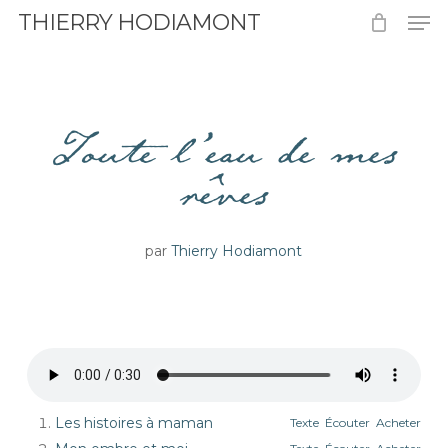
Men
Skip
THIERRY HODIAMONT
to
Close
main
Menu
content
Toute l’eau de mes
rêves
par
Thierry Hodiamont
Les histoires à maman
Texte
Écouter
Acheter