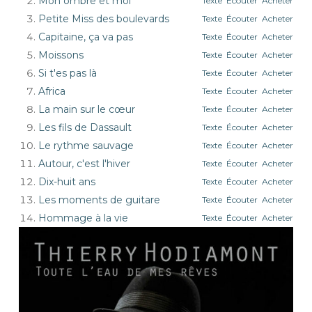
Mon ombre et moi
Texte
Écouter
Acheter
Petite Miss des boulevards
Texte
Écouter
Acheter
Capitaine, ça va pas
Texte
Écouter
Acheter
Moissons
Texte
Écouter
Acheter
Si t'es pas là
Texte
Écouter
Acheter
Africa
Texte
Écouter
Acheter
La main sur le cœur
Texte
Écouter
Acheter
Les fils de Dassault
Texte
Écouter
Acheter
Le rythme sauvage
Texte
Écouter
Acheter
Autour, c'est l'hiver
Texte
Écouter
Acheter
Dix-huit ans
Texte
Écouter
Acheter
Les moments de guitare
Texte
Écouter
Acheter
Hommage à la vie
Texte
Écouter
Acheter