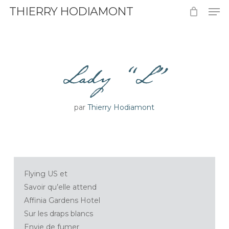
Men
Skip
THIERRY HODIAMONT
to
Close
main
Menu
content
Lady “L”
par
Thierry Hodiamont
Flying US et
Savoir qu’elle attend
Affinia Gardens Hotel
Sur les draps blancs
Envie de fumer