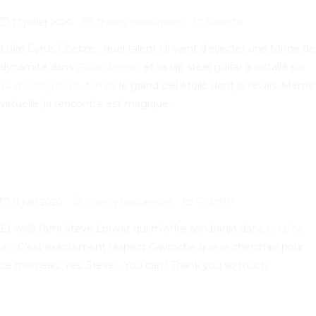
Gazette
17 juillet 2020
Thierry Hodiamont
Luke Cyrus Goetze… quel talent ! Il vient d’injecter une tonne de
dynamite dans
Bisou Voyou
, et sa lap steel guitar a installé sur
La montagne du temps
le grand ciel étoilé dont je rêvais. Même
virtuelle, la rencontre est magique.
Gazette
11 juin 2020
Thierry Hodiamont
Et voilà l’ami Steve Louvat qui m’offre son banjo dans
Un p’tit
air
. C’est exactement l’aspect Gavroche que je cherchais pour
ce morceau. Yes, Steve… You can ! Thank you so much.