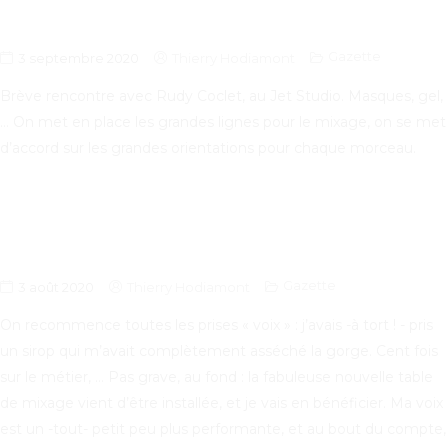
Gazette
3 septembre 2020
Thierry Hodiamont
Brève rencontre avec Rudy Coclet, au Jet Studio. Masques, gel,
… On met en place les grandes lignes pour le mixage, on se met
d’accord sur les grandes orientations pour chaque morceau.
Gazette
3 août 2020
Thierry Hodiamont
On recommence toutes les prises « voix » : j’avais -à tort ! - pris
un sirop qui m’avait complètement asséché la gorge. Cent fois
sur le métier, … Pas grave, au fond : la fabuleuse nouvelle table
de mixage vient d’être installée, et je vais en bénéficier. Ma voix
est un -tout- petit peu plus performante, et au bout du compte,