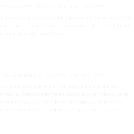
Gazette
25 février 2021
Thierry Hodiamont
Je pense qu’on touche au but. J’ai demandé encore deux petits
ajustements. Je pense qu’on arrive au bout de notre « tour du
monde à plusieurs en solitaires » !
Gazette
23 décembre 2020
Thierry Hodiamont
Ouf, après avoir frôlé le burn out, Rudy a pu revenir à nos
moutons. C’est fou comme les choses avancent dès qu’on se
rencontre « pour du vrai ». Parler de musique, exprimer des
nuances, formuler des souhaits, c’est pas simple, à distance…