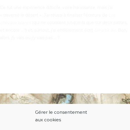
Ce fut une expérience difficile, voire harassante, mais j’ai
« traversé le désert ». J’ai réussi à finaliser l’écriture de
Les
chevaux blancs
(qui ne couraient jusque-là que sur deux pattes,
et encore … !) et, surtout, j’ai entièrement écrit
Un p’tit air
. Bon,
alors, j’y vais ou j’y vais pas … ?
Gérer le consentement
© 2021 Thierry Hodiamont.
aux cookies