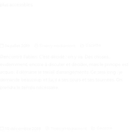
plus accessibles.
Gazette
14 juillet 2019
Thierry Hodiamont
Rencontré Fabien. C’est décidé : on y va. Des choses,
évidemment, encore à discuter et décider, mais le principe est
acquis : il démarre le travail d’arrangements. Ce sera long : je
demande beaucoup et lui, il a ses cours et ses tournées. On
prendra le temps nécessaire.
Gazette
10 décembre 2018
Thierry Hodiamont