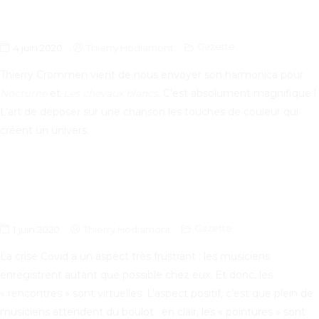
Gazette
4 juin 2020
Thierry Hodiamont
Thierry Crommen vient de nous envoyer son harmonica pour
Nocturne
et
Les chevaux blancs
. C’est absolument magnifique !
L’art de déposer sur une chanson les touches de couleur qui
créent un univers.
Gazette
1 juin 2020
Thierry Hodiamont
La crise Covid a un aspect très frustrant : les musiciens
enregistrent autant que possible chez eux. Et donc, les
« rencontres » sont virtuelles. L’aspect positif, c’est que plein de
musiciens attendent du boulot : en clair, les « pointures » sont