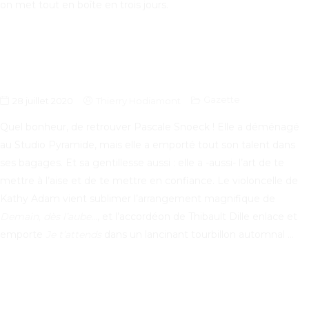
on met tout en boîte en trois jours.
Gazette
28 juillet 2020
Thierry Hodiamont
Quel bonheur, de retrouver Pascale Snoeck ! Elle a déménagé
au Studio Pyramide, mais elle a emporté tout son talent dans
ses bagages. Et sa gentillesse aussi : elle a -aussi- l’art de te
mettre à l’aise et de te mettre en confiance. Le violoncelle de
Kathy Adam vient sublimer l’arrangement magnifique de
Demain, dès l’aube
…, et l’accordéon de Thibault Dille enlace et
emporte
Je t’attends
dans un lancinant tourbillon automnal …