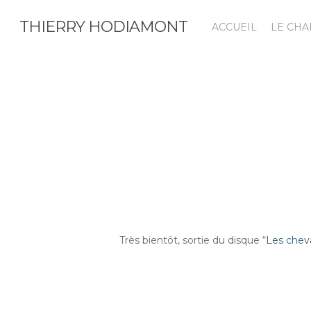
Skip
THIERRY HODIAMONT
to
ACCUEIL
LE CH
main
content
Très bientôt, sortie du disque “
Les chev