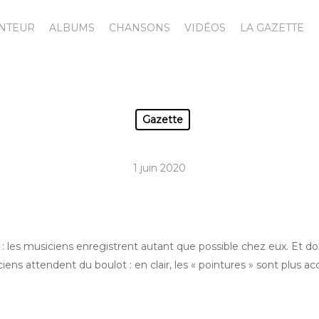
ANTEUR
ALBUMS
CHANSONS
VIDÉOS
LA GAZETTE
Gazette
1 juin 2020
 : les musiciens enregistrent autant que possible chez eux. Et donc
ciens attendent du boulot : en clair, les « pointures » sont plus ac