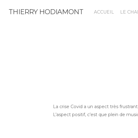
Skip
THIERRY HODIAMONT
to
ACCUEIL
LE CH
main
content
La crise Covid a un aspect très frustrant
L’aspect positif, c’est que plein de musi