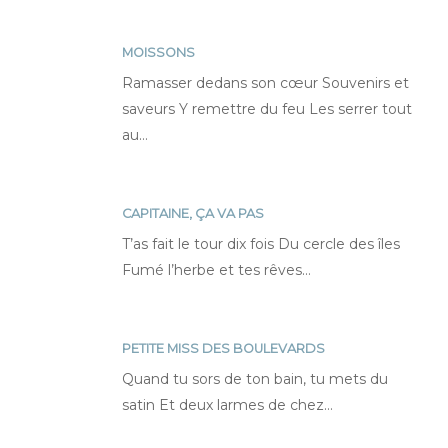
là
MOISSONS
Moissons
Ramasser dedans son cœur Souvenirs et
saveurs Y remettre du feu Les serrer tout
au…
CAPITAINE, ÇA VA PAS
Capitaine,
T’as fait le tour dix fois Du cercle des îles
ça
Fumé l’herbe et tes rêves…
va
pas
PETITE MISS DES BOULEVARDS
Petite
Quand tu sors de ton bain, tu mets du
Miss
satin Et deux larmes de chez…
des
boulevards