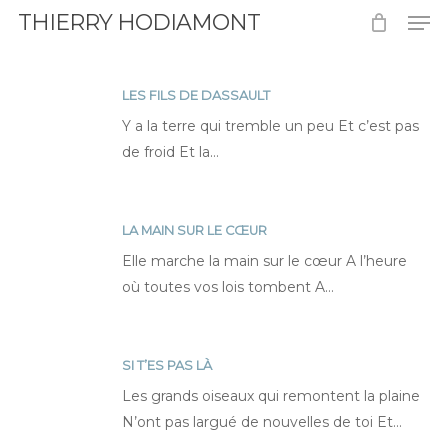
Men
Skip
THIERRY HODIAMONT
to
Close
main
Menu
content
LES FILS DE DASSAULT
Les
Y a la terre qui tremble un peu Et c’est pas
fils
de froid Et la…
de
Dassault
LA MAIN SUR LE CŒUR
La
Elle marche la main sur le cœur A l’heure
main
où toutes vos lois tombent A…
sur
le
cœur
SI T’ES PAS LÀ
Si
Les grands oiseaux qui remontent la plaine
t’es
N’ont pas largué de nouvelles de toi Et…
pas