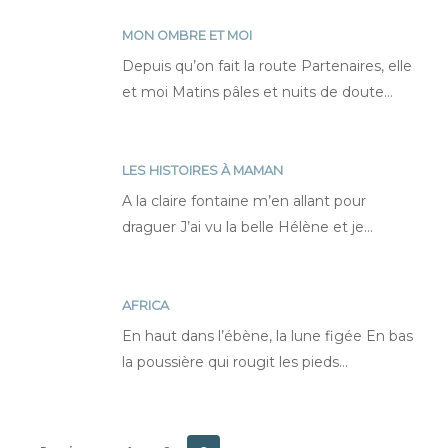
MON OMBRE ET MOI
Mon
Depuis qu’on fait la route Partenaires, elle
ombre
et moi Matins pâles et nuits de doute…
et
moi
LES HISTOIRES À MAMAN
Les
A la claire fontaine m’en allant pour
histoires
draguer J’ai vu la belle Hélène et je…
à
maman
AFRICA
Africa
En haut dans l’ébène, la lune figée En bas
la poussière qui rougit les pieds…