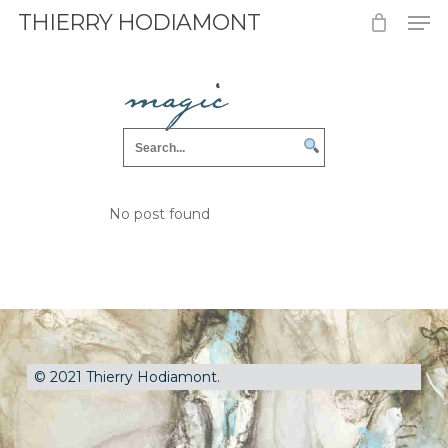
Men
Skip
THIERRY HODIAMONT
to
Close
main
magic
Menu
content
No post found
© 2021 Thierry Hodiamont.