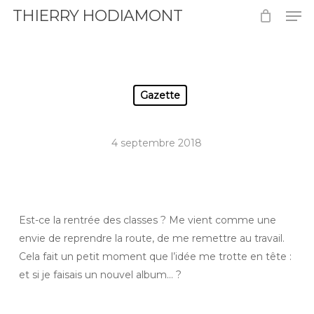
Men
Skip
THIERRY HODIAMONT
to
Close
main
Menu
content
Gazette
4 septembre 2018
Est-ce la rentrée des classes ? Me vient comme une
envie de reprendre la route, de me remettre au travail.
Cela fait un petit moment que l’idée me trotte en tête :
et si je faisais un nouvel album… ?