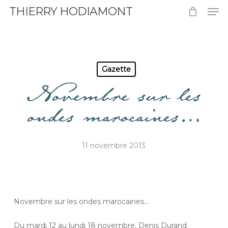
Men
Skip
THIERRY HODIAMONT
to
Close
main
Menu
content
Gazette
Novembre sur les
ondes marocaines…
11 novembre 2013
Novembre sur les ondes marocaines…
Du mardi 12 au lundi 18 novembre, Denis Durand