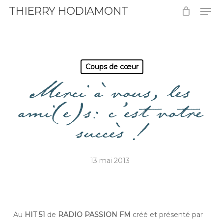
Men
Skip
THIERRY HODIAMONT
to
Close
main
Menu
content
Coups de cœur
Merci à vous, les
ami(e)s: c’est votre
succès !
13 mai 2013
Au
HIT 51
de
RADIO PASSION FM
créé et présenté par