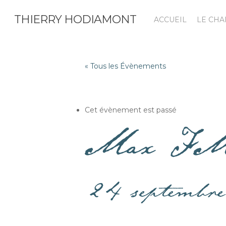
Skip
THIERRY HODIAMONT
to
ACCUEIL
LE CH
main
content
« Tous les Évènements
Cet évènement est passé
Max F
24 septembr