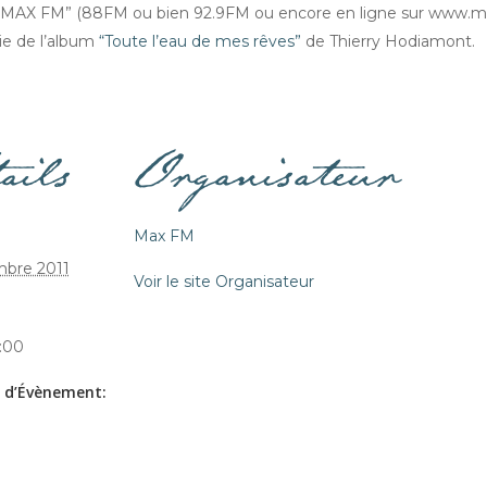
r “MAX FM” (88FM ou bien 92.9FM ou encore en ligne sur www.max
ie de l’album
“Toute l’eau de mes rêves”
de Thierry Hodiamont.
ails
Organisateur
Max FM
mbre 2011
Voir le site Organisateur
1:00
 d’Évènement: