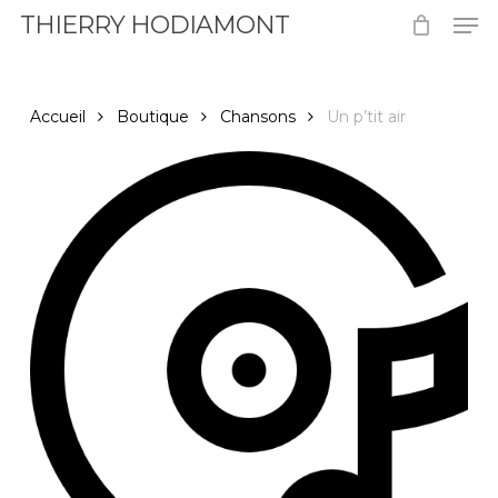
Men
Skip
THIERRY HODIAMONT
to
Close
main
Menu
content
Accueil
Boutique
Chansons
Un p’tit air