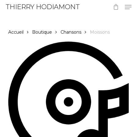
Men
Skip
THIERRY HODIAMONT
to
Close
main
Menu
content
Accueil
Boutique
Chansons
Moissons