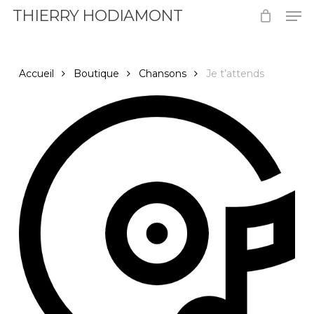
Men
Skip
THIERRY HODIAMONT
to
Close
main
Menu
content
Accueil
Boutique
Chansons
Je t’attends