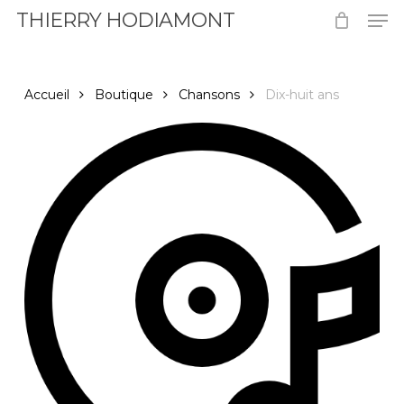
Men
Skip
THIERRY HODIAMONT
to
Close
main
Menu
content
Accueil
Boutique
Chansons
Dix-huit ans